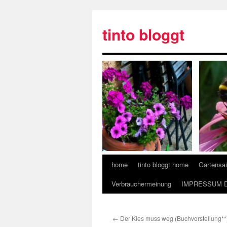
tinto bloggt
home
tinto bloggt home
Gartensa
Verbrauchermeinung
IMPRESSUM 
←
Der Kies muss weg (Buchvorstellung**