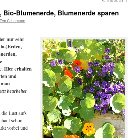
kommt es an
→
, Bio-Blumenerde, Blumenerde sparen
Eva Schumann
der nur sehr
Bio-)Erden,
enerden,
e
. Hier erhalten
rten und
e man
etzt bearbeitet
 die Lust aufs
schaut schon
rkt vorbei und