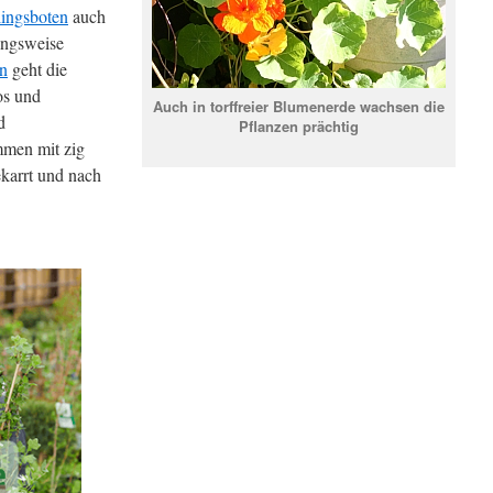
lingsboten
auch
ungsweise
en
geht die
os und
Auch in torffreier Blumenerde wachsen die
d
Pflanzen prächtig
men mit zig
karrt und nach