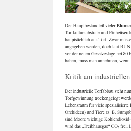
Blume
Der Hauptbestandteil vieler
Torfkultursubstrate und Einheitserd
hauptsächlich aus Torf. Zwar müss
angegeben werden, doch laut BUND
vor der neuen Gesetzeslage bei 80 b
haben, muss man annehmen, wenn es
Kritik am industrielle
Der industrielle Torfabbau steht nun
Torfgewinnung trockengelegt werd
Lebensraum für viele spezialisierte
Orchideen) und Tiere (z. B. Sumpf
sind Moore wichtige Kohlendioxid
wird das „Treibhausgas“ CO
frei.
2