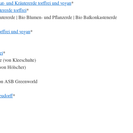
- und Kräutererde torffrei und vegan
*
rerde torffrei
*
utererde | Bio Blumen- und Pflanzerde | Bio Balkonkastenerde
rffrei und vegan
*
ei
*
 (von Kleeschulte)
von Hölscher)
 von ASB Greenworld
udorff
*