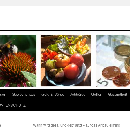
ison
Gewächshaus
Geld & Börse
Jobbörse
Golfen
Gesundheit
DATENSCHUTZ
)
Wann wird gesät und gepflanzt – auf das Anbau-Timing