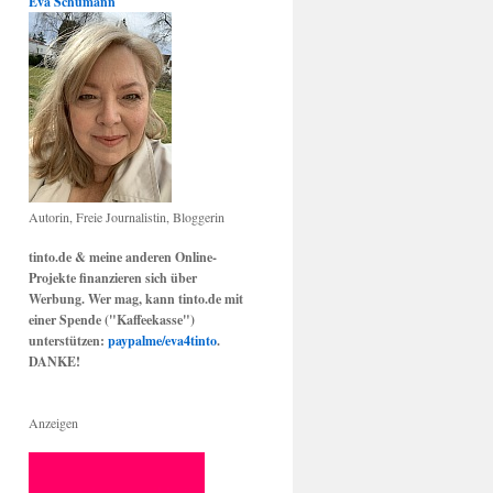
Eva Schumann
Autorin, Freie Journalistin, Bloggerin
tinto.de & meine anderen Online-
Projekte finanzieren sich über
Werbung. Wer mag, kann tinto.de mit
einer Spende ("Kaffeekasse")
unterstützen:
paypalme/eva4tinto
.
DANKE!
Anzeigen